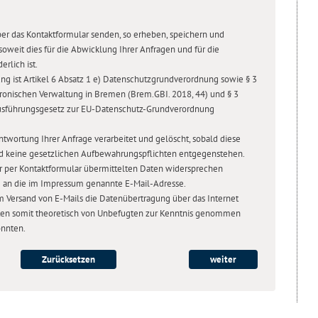
er das Kontaktformular senden, so erheben, speichern und
 soweit dies für die Abwicklung Ihrer Anfragen und für die
rlich ist.
ng ist Artikel 6 Absatz 1 e) Datenschutzgrundverordnung sowie § 3
tronischen Verwaltung in Bremen (Brem.GBI. 2018, 44) und § 3
Ausführungsgesetz zur EU-Datenschutz-Grundverordnung
twortung Ihrer Anfrage verarbeitet und gelöscht, sobald diese
und keine gesetzlichen Aufbewahrungspflichten entgegenstehen.
er per Kontaktformular übermittelten Daten widersprechen
e an die im Impressum genannte E-Mail-Adresse.
im Versand von E-Mails die Datenübertragung über das Internet
aten somit theoretisch von Unbefugten zur Kenntnis genommen
önnten.
Zurücksetzen
weiter