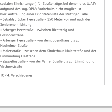
sozialen Einrichtungen) für Straßenzüge, bei denen dies lt. ASV
aufgrund des sog. ÖPNV-Vorbehalts nicht möglich ist
hier: Aufstellung einer Prioritätenliste der strittigen Fälle
• Sebaldsbrücker Heerstraße – 150 Meter vor und nach der
Senioreneinrichtung
• Arberger Heerstraße – zwischen Richtsteig und
Colshornstraße
• Arberger Heerstraße – von dem Jugendhaus bis zur
Nauheimer Straße
• Malerstraße – zwischen dem Kinderhaus Malerstraße und der
Einmündung Fleetrade
• Zeppelinstraße – von der Vahrer Straße bis zur Einmündung
Virchowstraße
TOP 4: Verschiedenes